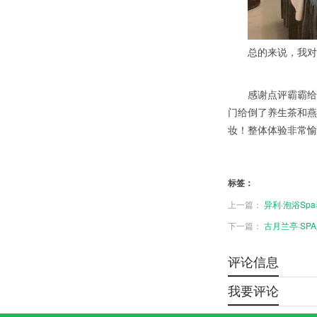
总的来说，我对这
感谢点评霸霸给的
门给倒了养生茶和燕
妆！整体体验非常愉
标签：
上一篇：
异利·泡浴Sp
下一篇：
古月兰亭·SP
评论信息
我要评论