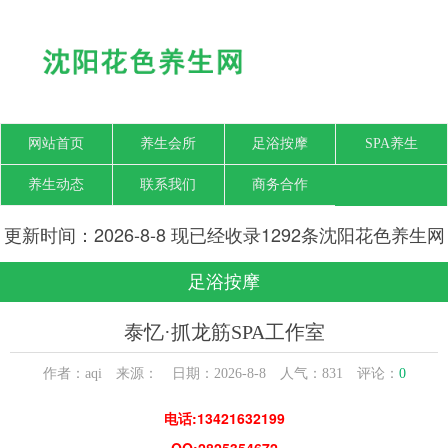
网站首页
养生会所
足浴按摩
SPA养生
养生动态
联系我们
商务合作
更新时间：2026-8-8 现已经收录1292条沈阳花色养生网
信息
足浴按摩
泰忆·抓龙筋SPA工作室
作者：aqi 来源： 日期：2026-8-8 人气：
831
评论：
0
电话:13421632199
QQ:2825354672