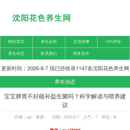
网站首页
养生会所
足浴按摩
SPA养生
养生动态
联系我们
商务合作
更新时间：2026-8-7 现已经收录1147条沈阳花色养生网
信息
养生动态
宝宝脾胃不好能补益生菌吗？科学解读与喂养建
议
作者：aqi 来源： 日期：2026-8-7 人气：
7
评论：
0
微信：guoj7383